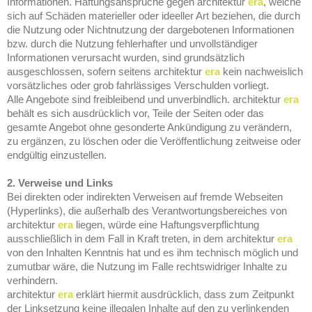
Informationen. Haftungsansprüche gegen architektur
era
, welche
sich auf Schäden materieller oder ideeller Art beziehen, die durch
die Nutzung oder Nichtnutzung der dargebotenen Informationen
bzw. durch die Nutzung fehlerhafter und unvollständiger
Informationen verursacht wurden, sind grundsätzlich
ausgeschlossen, sofern seitens architektur
era
kein nachweislich
vorsätzliches oder grob fahrlässiges Verschulden vorliegt.
Alle Angebote sind freibleibend und unverbindlich. architektur
era
behält es sich ausdrücklich vor, Teile der Seiten oder das
gesamte Angebot ohne gesonderte Ankündigung zu verändern,
zu ergänzen, zu löschen oder die Veröffentlichung zeitweise oder
endgültig einzustellen.
2. Verweise und Links
Bei direkten oder indirekten Verweisen auf fremde Webseiten
(Hyperlinks), die außerhalb des Verantwortungsbereiches von
architektur
era
liegen, würde eine Haftungsverpflichtung
ausschließlich in dem Fall in Kraft treten, in dem architektur
era
von den Inhalten Kenntnis hat und es ihm technisch möglich und
zumutbar wäre, die Nutzung im Falle rechtswidriger Inhalte zu
verhindern.
architektur
era
erklärt hiermit ausdrücklich, dass zum Zeitpunkt
der Linksetzung keine illegalen Inhalte auf den zu verlinkenden